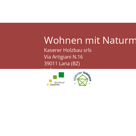
Wohnen mit Naturma
Kaserer Holzbau srls
Via Artigiani N.16
39011 Lana (BZ)
Italia
Tel.
+39 0473 562506
info@kaserer.it
P.IVA IT03229340215
Cod.Dest. RWDS1D5