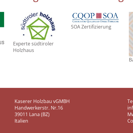
SOA Zertifizierung
Experte südtiroler
Holzhaus
B
Kaserer Holzbau vGMBH
Te
Handwerkerstr. Nr.16
in
39011 Lana (BZ)
Mw
Italien
Co