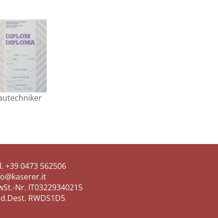
autechniker
l.
+39 0473 562506
fo@kaserer.it
St.-Nr. IT03229340215
d.Dest. RWDS1D5